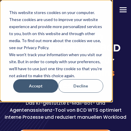
This website stores cookies on your computer.
These cookies are used to improve your website
experience and provide more personalized services
Geschäftsreisen
to you, both on this website and through other
media. To find out more about the cookies we use,
Automatisiert: Wie BCD
see our Privacy Policy.
We won't track your information when you visit our
WTS Den Support Für
site. But in order to comply with your preferences,
we'll have to use just one tiny cookie so that you're
Reisende Und Admins
not asked to make this choice again.
Verbessert
Accept
Decline
Das KI-gestützte E-Mail-Bot- und
Agentenassistenz-Tool von BCD WTS optimiert
interne Prozesse und reduziert manuellen Workload