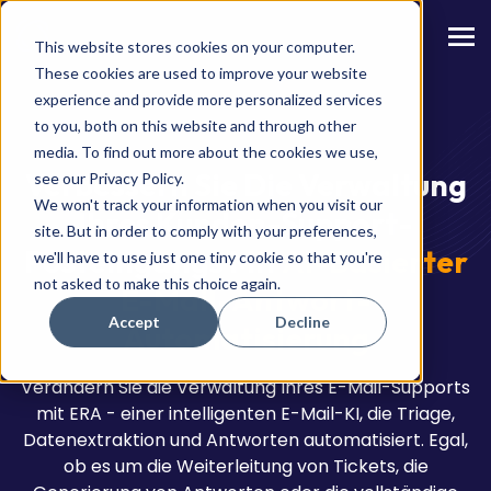
This website stores cookies on your computer.
These cookies are used to improve your website
experience and provide more personalized services
to you, both on this website and through other
media. To find out more about the cookies we use,
Verbessern Sie Die Verwaltung
see our Privacy Policy.
We won't track your information when you visit our
Ihres Kunden-Support-
site. But in order to comply with your preferences,
Posteingangs Mit
AI-Basierter
we'll have to use just one tiny cookie so that you're
not asked to make this choice again.
E-Mail-Antwort-
Accept
Decline
Automatisierung
Verändern Sie die Verwaltung Ihres E-Mail-Supports
mit ERA - einer intelligenten E-Mail-KI, die Triage,
Datenextraktion und Antworten automatisiert. Egal,
ob es um die Weiterleitung von Tickets, die