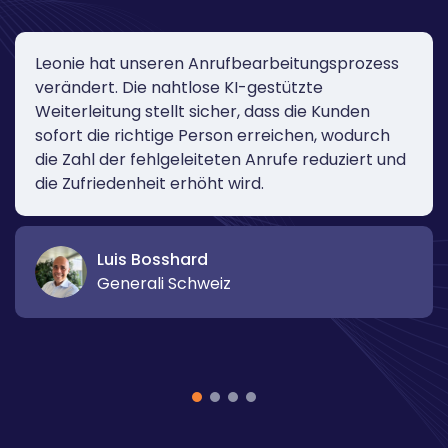
Enterprise Bot hat uns gezeigt, dass sie das
"Schweizer Taschenmesser" für KI-gesteuerte
Kundenservice-Lösungen sind. Ihr Know-how
und ihre schnellen Reaktionszeiten haben
entscheidend zum Erfolg unserer KI-
Transformation beigetragen.
José Manuel Taboas
Callpoint AG