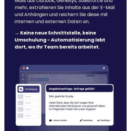
Mails aus Outlook, Genesys, Salesforce und
Weiterleitung und -Lösungsprozessen.
mehr, extrahieren Sie Inhalte aus der E-Mail
und Anhängen und reichern Sie diese mit
internen und externen Daten an.
Mehrsprachige Unterstützung
→ Keine neue Schnittstelle, keine
Binden Sie globale Kunden mit Unterstützung für
Umschulung - Automatisierung lebt
mehrere Sprachen ein.
dort, wo Ihr Team bereits arbeitet.
Sprachübersetzung In Echtzeit
Sofortige Übersetzung von E-Mails in und aus
verschiedenen Sprachen, um eine reibungslose
sprachübergreifende Kommunikation zu
gewährleisten.
Genaue Übertragung Der Fallgeschichte
Behalten Sie die Kontinuität bei, indem Sie den