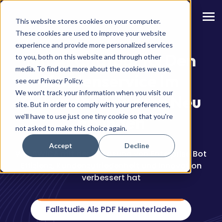
This website stores cookies on your computer.
These cookies are used to improve your website
experience and provide more personalized services
Mit AI Chatbot IQ
Den
to you, both on this website and through other
media. To find out more about the cookies we use,
Kundenservice Im
see our Privacy Policy.
We won't track your information when you visit our
Gesundheitswesen Neu
site. But in order to comply with your preferences,
we'll have to use just one tiny cookie so that you're
Erfinden
not asked to make this choice again.
Accept
Decline
Wie SWICA mit der KI-Lösung von Enterprise Bot
Effizienz, Kundenzufriedenheit und Innovation
verbessert hat
Fallstudie Als PDF Herunterladen